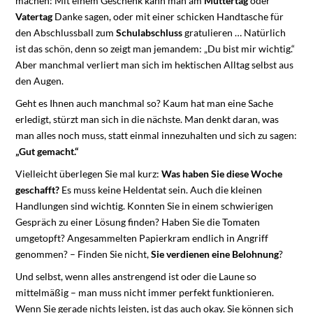
machen: Mit einem Geschenk kann man am
Muttertag
oder
Vatertag
Danke sagen, oder mit einer schicken Handtasche für
den Abschlussball zum
Schulabschluss
gratulieren … Natürlich
ist das schön, denn so zeigt man jemandem: „Du bist mir wichtig.“
Aber manchmal verliert man sich im hektischen Alltag selbst aus
den Augen.
Geht es Ihnen auch manchmal so? Kaum hat man eine Sache
erledigt, stürzt man sich in die nächste. Man denkt daran, was
man alles noch muss, statt einmal innezuhalten und sich zu sagen:
„Gut gemacht.“
Vielleicht überlegen Sie mal kurz:
Was haben Sie diese Woche
geschafft?
Es muss keine Heldentat sein. Auch die kleinen
Handlungen sind wichtig. Konnten Sie in einem schwierigen
Gespräch zu einer Lösung finden? Haben Sie die Tomaten
umgetopft? Angesammelten Papierkram endlich in Angriff
genommen? – Finden Sie nicht,
Sie verdienen eine Belohnung
?
Und selbst, wenn alles anstrengend ist oder die Laune so
mittelmäßig – man muss nicht immer perfekt funktionieren.
Wenn Sie gerade nichts leisten, ist das auch okay. Sie können sich